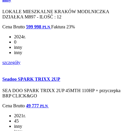
LOKALE MIESZKALNE KRAKÓW MODLNICZKA
DZIAŁKA M897 - ILOŚĆ : 12
Cena
Brutto
599 998
Faktura 23%
PLN
2024r.
0
inny
inny
szczegóły
Seadoo SPARK TRIXX 2UP
SEA DOO SPARK TRIXX 2UP 45MTH 110HP + przyczepka
BRP CLICK&GO
Cena
Brutto
49 777
PLN
2021r.
45
inny