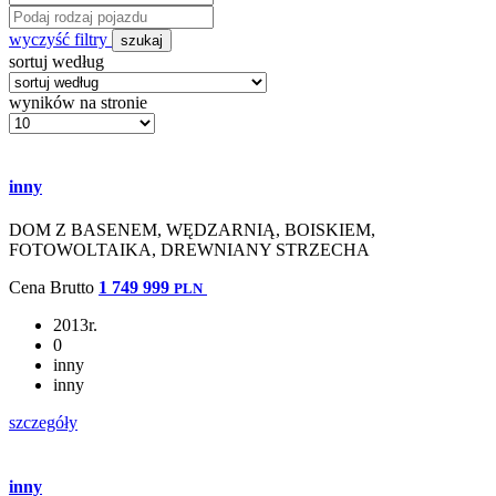
wyczyść filtry
szukaj
sortuj według
wyników na stronie
inny
DOM Z BASENEM, WĘDZARNIĄ, BOISKIEM,
FOTOWOLTAIKA, DREWNIANY STRZECHA
Cena
Brutto
1 749 999
PLN
2013r.
0
inny
inny
szczegóły
inny