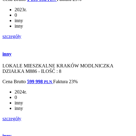
2023r.
0
inny
inny
szczegóły
inny
LOKALE MIESZKALNE KRAKÓW MODLNICZKA
DZIAŁKA M886 - ILOŚĆ : 8
Cena
Brutto
599 998
Faktura 23%
PLN
2024r.
0
inny
inny
szczegóły
inny