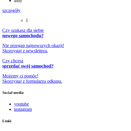
inny
szczegóły
1
Czy szukasz dla siebie
nowego samochodu?
Nie przegap najnowszych okazji!
Skorzystaj z newslettera.
Czy chcesz
sprzedać swój samochod?
Możemy ci pomóc!
Skorzystaj z formularza odkupu.
Social media
youtube
instagram
Linki