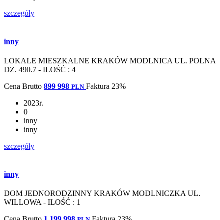
szczegóły
inny
LOKALE MIESZKALNE KRAKÓW MODLNICA UL. POLNA
DZ. 490.7 - ILOŚĆ : 4
Cena
Brutto
899 998
Faktura 23%
PLN
2023r.
0
inny
inny
szczegóły
inny
DOM JEDNORODZINNY KRAKÓW MODLNICZKA UL.
WILLOWA - ILOŚĆ : 1
Cena
Brutto
1 199 998
Faktura 23%
PLN