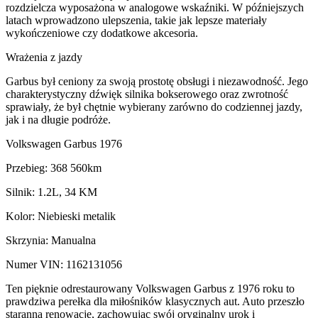
rozdzielcza wyposażona w analogowe wskaźniki. W późniejszych
latach wprowadzono ulepszenia, takie jak lepsze materiały
wykończeniowe czy dodatkowe akcesoria.
Wrażenia z jazdy
Garbus był ceniony za swoją prostotę obsługi i niezawodność. Jego
charakterystyczny dźwięk silnika bokserowego oraz zwrotność
sprawiały, że był chętnie wybierany zarówno do codziennej jazdy,
jak i na długie podróże.
Volkswagen Garbus 1976
Przebieg: 368 560km
Silnik: 1.2L, 34 KM
Kolor: Niebieski metalik
Skrzynia: Manualna
Numer VIN: 1162131056
Ten pięknie odrestaurowany Volkswagen Garbus z 1976 roku to
prawdziwa perełka dla miłośników klasycznych aut. Auto przeszło
staranną renowację, zachowując swój oryginalny urok i