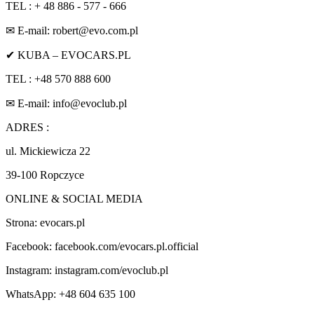
TEL : ‪‪‪‪‪+ 48 886 - 577 - 666‬‬‬‬‬
✉ E-mail: robert@evo.com.pl
✔ KUBA – EVOCARS.PL
TEL : ‪‪‪‪‪‪+48 570 888 600‬‬‬‬‬‬
✉ E-mail: info@evoclub.pl
ADRES :
ul. Mickiewicza 22
39-100 Ropczyce
ONLINE & SOCIAL MEDIA
Strona: ‪evocars.pl‬
Facebook: ‪‪‪‪‪facebook.com/evocars.pl.official‬‬‬‬‬
Instagram: ‪‪‪‪‪instagram.com/evoclub.pl‬‬‬‬‬
WhatsApp: ‪‪‪‪‪‪+48 604 635 100