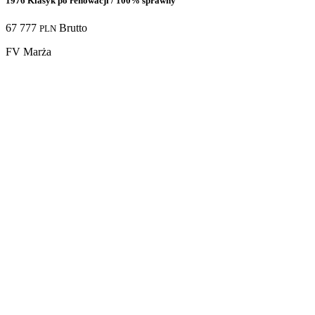
1976 Klasyk po renowacji / 100% sprawny
67 777
Brutto
PLN
FV Marża