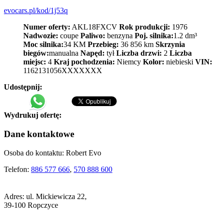
evocars.pl/kod/1j53q
Numer oferty:
AKL18FXCV
Rok produkcji:
1976
Nadwozie:
coupe
Paliwo:
benzyna
Poj. silnika:
1.2 dm³
Moc silnika:
34 KM
Przebieg:
36 856 km
Skrzynia
biegów:
manualna
Napęd:
tył
Liczba drzwi:
2
Liczba
miejsc:
4
Kraj pochodzenia:
Niemcy
Kolor:
niebieski
VIN:
1162131056XXXXXXX
Udostępnij:
Wydrukuj ofertę:
Dane kontaktowe
Osoba do kontaktu:
Robert Evo
Telefon:
886 577 666
,
570 888 600
Adres:
ul. Mickiewicza 22,
39-100 Ropczyce