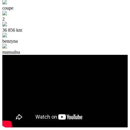
coupe
2
36 856 km
benzyna
manualna